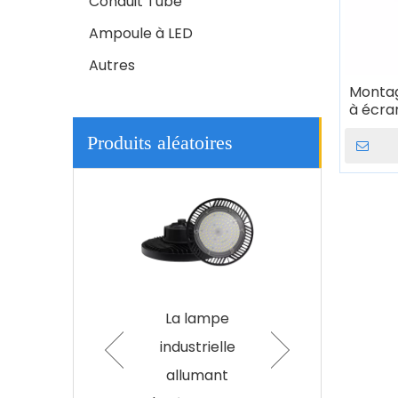
Conduit Tube
Ampoule à LED
Autres
Montag
à écra
la 
Produits aléatoires
Lumières
La lampe
UFO Led Ampoule
'inondation
industrielle
nées solaires
allumant