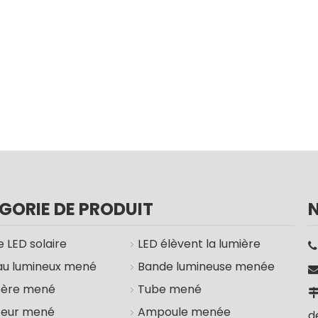
GORIE DE PRODUIT
 LED solaire
LED élèvent la lumière
u lumineux mené
Bande lumineuse menée
bère mené
Tube mené
teur mené
Ampoule menée
d