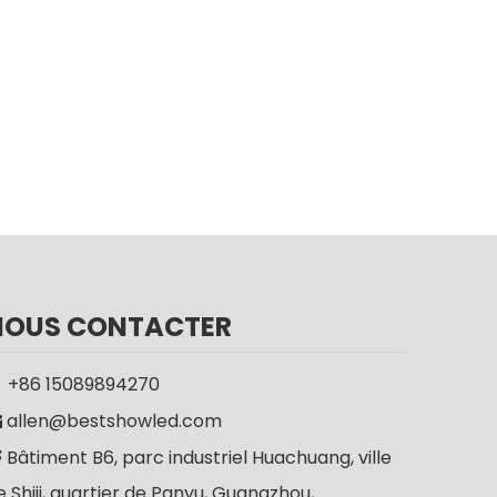
NOUS CONTACTER
+86 15089894270

allen@bestshowled.com

Bâtiment B6, parc industriel Huachuang, ville

e Shiji, quartier de Panyu, Guangzhou,