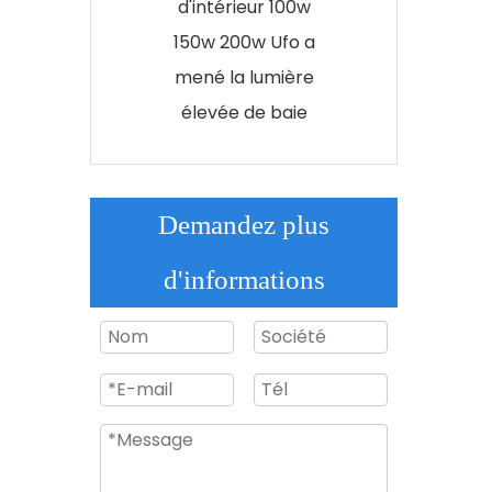
térieures de
d'intérieur 100w
ute qualité de
150w 200w Ufo a
0w 200w 300w
mené la lumière
400w
élevée de baie
Demandez plus
d'informations