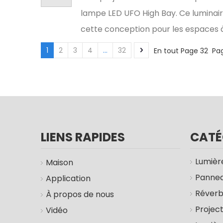
lampe LED UFO High Bay. Ce luminai
cette conception pour les espaces à 
1
2
3
4
...
32
En tout Page 32 Pa
LIENS RAPIDES
CATÉ
Lumière
Maison
Pannea
Application
Réver
À propos de nous
Projec
Vidéo