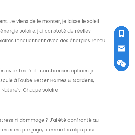
nt. Je viens de le monter, je laisse le soleil
’énergie solaire, j’ai constaté de réelles
Tel / W
aires fonctionnent avec des énergies renou...
E-mail:
ès avoir testé de nombreuses options, je
scule à l'aube Better Homes & Gardens,
s Nature's. Chaque solaire
Wecha
tress ni dommage ? J'ai été confronté au
tions sans perçage, comme les clips pour