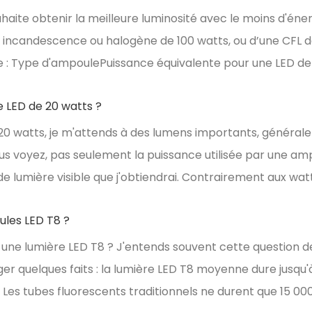
ouhaite obtenir la meilleure luminosité avec le moins d'én
incandescence ou halogène de 100 watts, ou d’une CFL de
 : Type d'ampoulePuissance équivalente pour une LED d
e LED de 20 watts ?
 20 watts, je m'attends à des lumens importants, général
us voyez, pas seulement la puissance utilisée par une amp
de lumière visible que j'obtiendrai. Contrairement aux watts
les LED T8 ?
e lumière LED T8 ? J'entends souvent cette question de 
 quelques faits : la lumière LED T8 moyenne dure jusqu'
our. Les tubes fluorescents traditionnels ne durent que 15