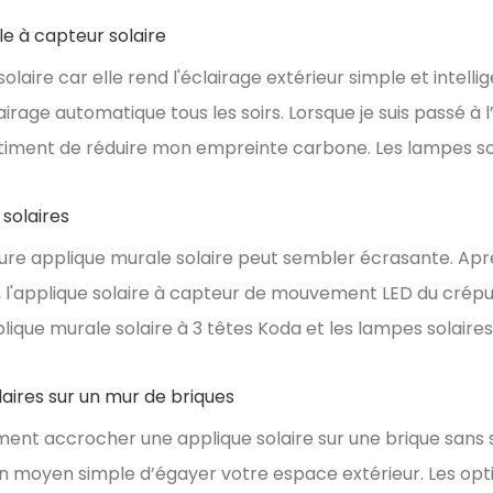
e à capteur solaire
laire car elle rend l'éclairage extérieur simple et intellige
lairage automatique tous les soirs. Lorsque je suis passé à l
entiment de réduire mon empreinte carbone. Les lampes sol
 solaires
eure applique murale solaire peut sembler écrasante. Apr
'applique solaire à capteur de mouvement LED du crépu
pplique murale solaire à 3 têtes Koda et les lampes solaire
ires sur un mur de briques
t accrocher une applique solaire sur une brique sans s
un moyen simple d’égayer votre espace extérieur. Les op