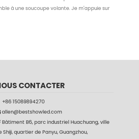
ble à une soucoupe volante. Je m'appuie sur
NOUS CONTACTER
+86 15089894270

allen@bestshowled.com

Bâtiment B6, parc industriel Huachuang, ville

e Shiji, quartier de Panyu, Guangzhou,