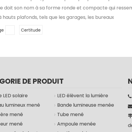
re doit son nom à sa forme ronde et compacte qui ressem
hauts plafonds, tels que les garages, les bureaux
ge
Certitude
GORIE DE PRODUIT
 LED solaire
LED élèvent la lumière
u lumineux mené
Bande lumineuse menée
bère mené
Tube mené
teur mené
Ampoule menée
d