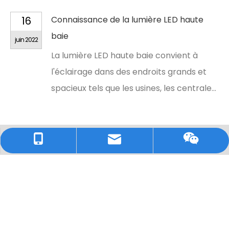
16
Connaissance de la lumière LED haute
baie
juin 2022
La lumière LED haute baie convient à
l'éclairage dans des endroits grands et
spacieux tels que les usines, les centrale...
Tel / WhatsApp: +86 15089894270
E-mail: allen@bestshowled.com
Wechat
LIENS RAPIDES
Maison
Application
À propos de nous