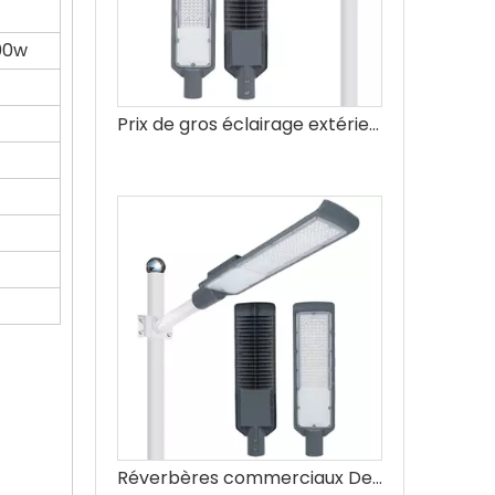
00w
Prix ​​de gros éclairage extérieur étanche Smd 150w lampadaire LED
Réverbères commerciaux Design moderne Smart 50w Réverbère mené extérieur