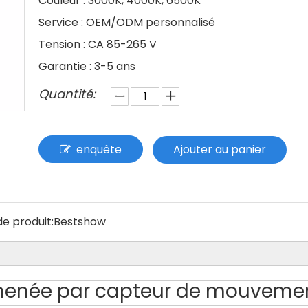
Couleur : 3000K, 4000K, 6500K
Service : OEM/ODM personnalisé
Tension : CA 85-265 V
Garantie : 3-5 ans
Quantité:
enquête
Ajouter au panier
e produit:
Bestshow
 menée par capteur de mouveme