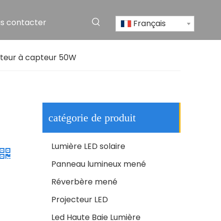
s contacter
Français
Haute qualité IP65 extérieur étanche en aluminium rue lumière LED solaire
cteur à capteur 50W
catégorie de produit
Lumière LED solaire
Panneau lumineux mené
Réverbère mené
Réverbère extérieur de lampe de route de poteau de l'aluminium IP65 SMD 250w LED de RoHS de la CE
Projecteur LED
Led Haute Baie Lumière