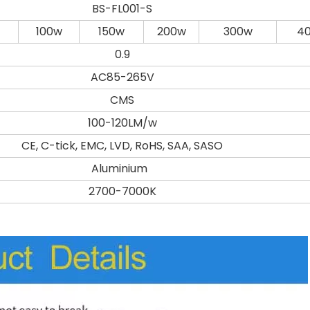
BS-FL001-S
100w
150w
200w
300w
4
0.9
AC85-265V
CMS
100-120LM/w
CE, C-tick, EMC, LVD, RoHS, SAA, SASO
Aluminium
2700-7000K