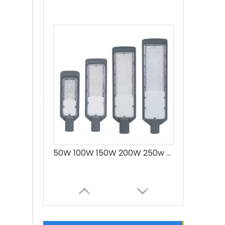
50W 100W 150W 200W 250w Fabrication de prix de lampadaire LED en aluminium