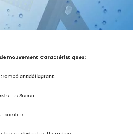
 de mouvement Caractéristiques:
e trempé antidéflagrant.
pistar ou Sanan.
one sombre.
, bonne dissipation thermique.