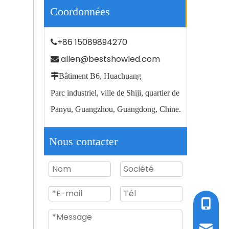
Coordonnées
+86 15089894270

allen@bestshowled.com


Bâtiment B6, Huachuang
Le jardin extérieur de route allumant IP66 imperméabilisent le réverbère mené par 100w
Parc industriel, ville de Shiji, quartier de
Panyu, Guangzhou, Guangdong, Chine.
Nous contacter
Tel / W