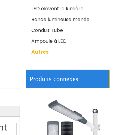
LED élèvent la lumière
Bande lumineuse menée
Conduit Tube
Ampoule à LED
Autres
L'intense luminosité 200w a mené l'éclairage extérieur des réverbères 3030led
Produits connexes
nt